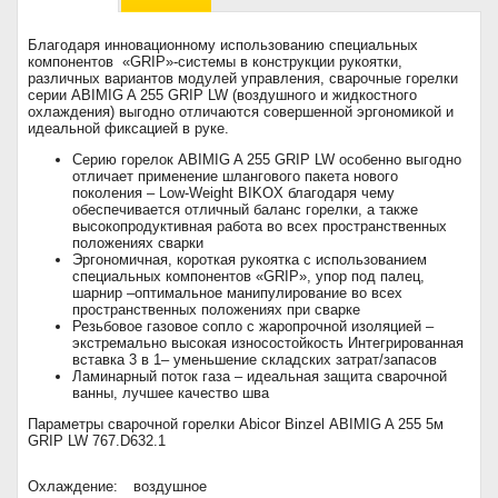
Благодаря инновационному использованию специальных
компонентов «GRIP»-системы в конструкции рукоятки,
различных вариантов модулей управления, сварочные горелки
серии ABIMIG A 255 GRIP LW (воздушного и жидкостного
охлаждения) выгодно отличаются совершенной эргономикой и
идеальной фиксацией в руке.
Серию горелок ABIMIG A 255 GRIP LW особенно выгодно
отличает применение шлангового пакета нового
поколения – Low-Weight BIKOX благодаря чему
обеспечивается отличный баланс горелки, а также
высокопродуктивная работа во всех пространственных
положениях сварки
Эргономичная, короткая рукоятка с использованием
специальных компонентов «GRIP», упор под палец,
шарнир –оптимальное манипулирование во всех
пространственных положениях при сварке
Резьбовое газовое сопло с жаропрочной изоляцией –
экстремально высокая износостойкость Интегрированная
вставка 3 в 1– уменьшение складских затрат/запасов
Ламинарный поток газа – идеальная защита сварочной
ванны, лучшее качество шва
Параметры сварочной горелки Abicor Binzel ABIMIG A 255 5м
GRIP LW 767.D632.1
Охлаждение:
воздушное