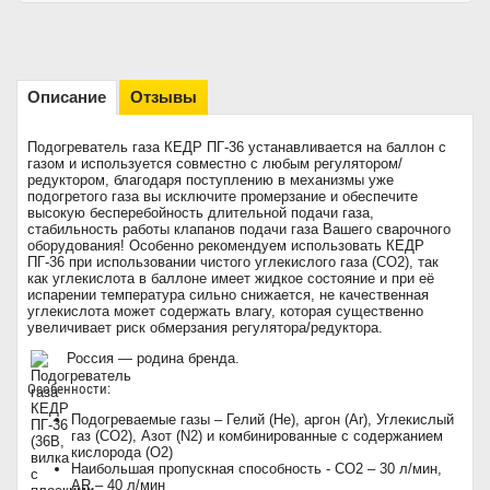
Описание
Отзывы
Подогреватель газа КЕДР ПГ-36
устанавливается на баллон с
газом и используется совместно с любым регулятором/
редуктором, благодаря поступлению в механизмы уже
подогретого газа вы исключите промерзание и обеспечите
высокую бесперебойность длительной подачи газа,
стабильность работы клапанов подачи газа Вашего сварочного
оборудования! Особенно рекомендуем использовать КЕДР
ПГ-36 при использовании чистого углекислого газа (СО2), так
как углекислота в баллоне имеет жидкое состояние и при её
испарении температура сильно снижается, не качественная
углекислота может содержать влагу, которая существенно
увеличивает риск обмерзания регулятора/редуктора.
Россия — родина бренда.
Особенности:
Подогреваемые газы – Гелий (Не), аргон (Ar), Углекислый
газ (СО2), Азот (N2) и комбинированные с содержанием
кислорода (O2)
Наибольшая пропускная способность - СО2 – 30 л/мин,
AR – 40 л/мин