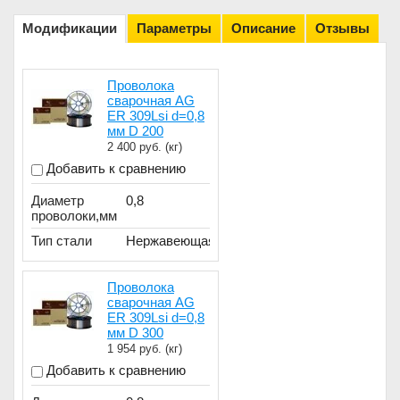
Модификации
Параметры
Описание
Отзывы
Проволока
сварочная AG
ER 309Lsi d=0,8
мм D 200
2 400
руб. (кг)
Добавить к сравнению
Диаметр
0,8
проволоки,мм
Тип стали
Нержавеющая
Проволока
сварочная AG
ER 309Lsi d=0,8
мм D 300
1 954
руб. (кг)
Добавить к сравнению