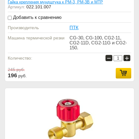
Гайка крепления мундштука к РМ-3, РМ-3В и МТР
Артикул:
022.101.007
Добавить к сравнению
ПТК
Производитель
CG-30, CG-100, CG2-11,
Машина термической резки
CG2-11D, CG2-11G и CG2-
150.
−
+
Количество:
245
руб.
196
руб.