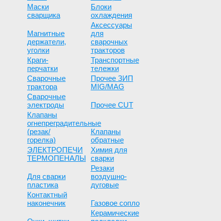
Маски
Блоки
сварщика
охлаждения
Аксессуары
Магнитные
для
держатели,
сварочных
уголки
тракторов
Краги-
Транспортные
перчатки
тележки
Сварочные
Прочее ЗИП
трактора
MIG/MAG
Сварочные
электроды
Прочее CUT
Клапаны
огнепреградительные
(резак/
Клапаны
горелка)
обратные
ЭЛЕКТРОПЕЧИ
Химия для
ТЕРМОПЕНАЛЫ
сварки
Резаки
Для сварки
воздушно-
пластика
дуговые
Контактный
наконечник
Газовое сопло
Керамические