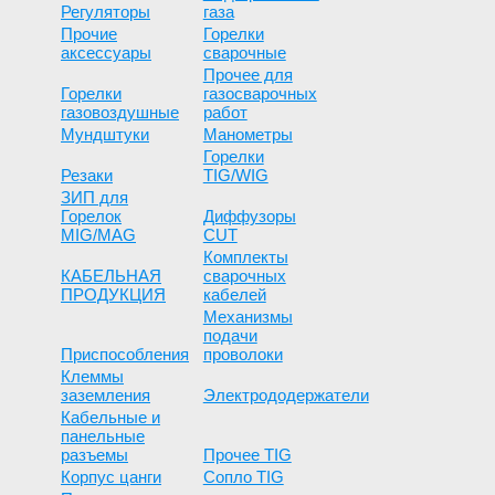
Регуляторы
газа
Прочие
Горелки
аксессуары
сварочные
Прочее для
Горелки
газосварочных
газовоздушные
работ
Мундштуки
Манометры
Горелки
Резаки
TIG/WIG
ЗИП для
Горелок
Диффузоры
MIG/MAG
CUT
Комплекты
КАБЕЛЬНАЯ
сварочных
ПРОДУКЦИЯ
кабелей
Механизмы
подачи
Приспособления
проволоки
Клеммы
заземления
Электрододержатели
Кабельные и
панельные
разъемы
Прочее TIG
Корпус цанги
Сопло TIG