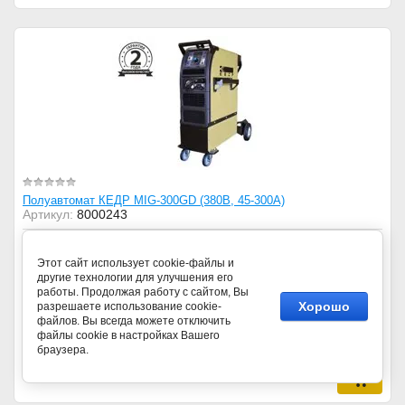
Полуавтомат КЕДР MIG-300GD (380В, 45-300А)
Артикул:
8000243
Добавить к сравнению
Этот сайт использует cookie-файлы и
КЕДР
Производитель
другие технологии для улучшения его
работы. Продолжая работу с сайтом, Вы
300
Максимальный ток, А
Хорошо
разрешаете использование cookie-
файлов. Вы всегда можете отключить
−
+
Количество:
файлы cookie в настройках Вашего
браузера.
102 100
руб. (шт)