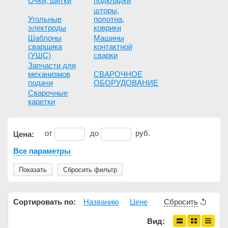
Очки, щитки
подкладки
шторы,
Угольные
полотна,
электроды
коврики
Шаблоны
Машины
сварщика
контактной
(УШС)
сварки
Запчасти для
механизмов
СВАРОЧНОЕ
подачи
ОБОРУДОВАНИЕ
Сварочные
каретки
от
до
руб.
Цена:
Все параметры
Показать
Сбросить фильтр
Сортировать по:
Названию
Цене
Сбросить
Вид: