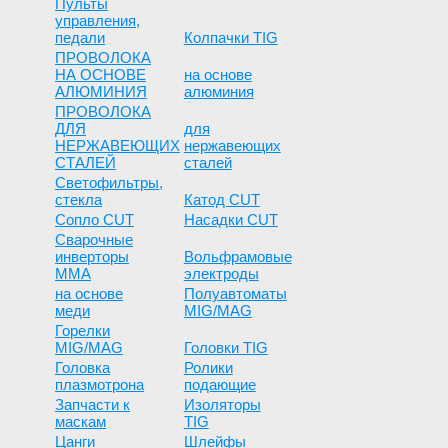
Пульты
управления,
педали
Колпачки TIG
ПРОВОЛОКА
НА ОСНОВЕ
на основе
АЛЮМИНИЯ
алюминия
ПРОВОЛОКА
ДЛЯ
для
НЕРЖАВЕЮЩИХ
нержавеющих
СТАЛЕЙ
сталей
Светофильтры,
стекла
Катод CUT
Сопло СUT
Насадки CUT
Сварочные
инверторы
Вольфрамовые
ММА
электроды
на основе
Полуавтоматы
меди
MIG/MAG
Горелки
MIG/MAG
Головки TIG
Головка
Ролики
плазмотрона
подающие
Запчасти к
Изоляторы
маскам
TIG
Цанги
Шлейфы