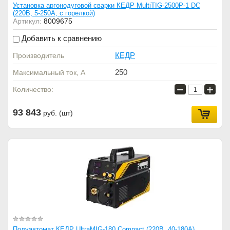
Установка аргонодуговой сварки КЕДР MultiTIG-2500P-1 DC
(220В, 5-250А, с горелкой)
Артикул:
8009675
Добавить к сравнению
КЕДР
Производитель
250
Максимальный ток, А
−
+
Количество:
93 843
руб. (шт)
Полуавтомат КЕДР UltraMIG-180 Compact (220В, 40-180А)