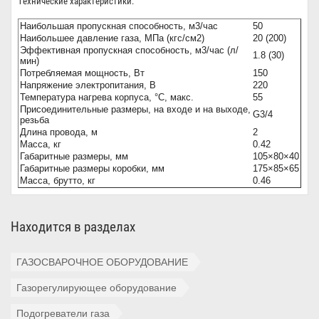
Технические характеристики:
Наибольшая пропускная способность, м3/час
50
Наибольшее давление газа, МПа (кгс/см2)
20 (200)
Эффективная пропускная способность, м3/час (л/
1.8 (30)
мин)
Потребляемая мощность, Вт
150
Напряжение электропитания, В
220
Температура нагрева корпуса, °С, макс.
55
Присоединительные размеры, на входе и на выходе,
G3/4
резьба
Длина провода, м
2
Масса, кг
0.42
Габаритные размеры, мм
105×80×40
Габаритные размеры коробки, мм
175×85×65
Масса, брутто, кг
0.46
Находится в разделах
ГАЗОСВАРОЧНОЕ ОБОРУДОВАНИЕ
Газорегулирующее оборудование
Подогреватели газа